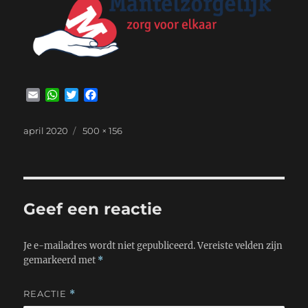
E
W
T
F
m
h
w
a
a
a
i
c
Geplaatst
Volledige
april 2020
500 × 156
i
t
t
e
op
grootte
l
s
t
b
A
e
o
p
r
o
p
k
Geef een reactie
Je e-mailadres wordt niet gepubliceerd.
Vereiste velden zijn
gemarkeerd met
*
REACTIE
*