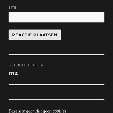
SITE
Bericht
GEPUBLICEERD IN
navigatie
mz
Deze site gebruikt geen cookies