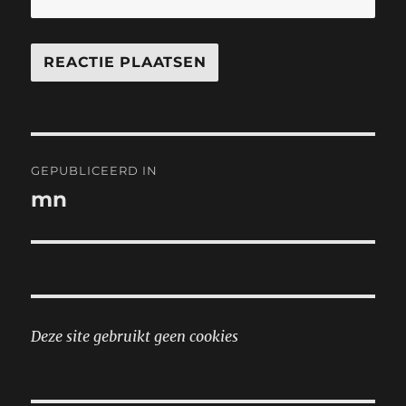
Bericht
GEPUBLICEERD IN
navigatie
mn
Deze site gebruikt geen cookies