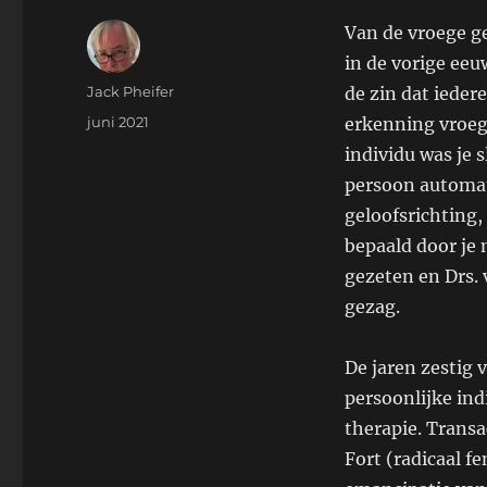
Van de vroege ge
in de vorige eeu
Auteur
Jack Pheifer
de zin dat ieder
Geplaatst
juni 2021
erkenning vroeg 
op
individu was je s
persoon automat
geloofsrichting, 
bepaald door je 
gezeten en Drs.
gezag.
De jaren zestig
persoonlijke ind
therapie. Transa
Fort (radicaal f