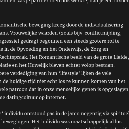
nnen. Als je partner toen ook werkte, had je een luxue
 Romantische beweging kreeg door de individualisering
ans. Vrouwelijke waarden (zoals bijv. conflictmijding,
gressief gedrag) begonnen een steeds grotere rol te
e in de Opvoeding en het Onderwijs, de Zorg en
Rechtspraak. Het Romantische beeld van de grote Liefde,
atie en het Huwelijk bleven echter volop bestaan.
re verdediging van hun ‘lifestyle’ lijken de vele
 de huidige tijd niet echt los te kunnen komen van het
rele patroon dat in onze menselijke genen is opgeslagen
me datingcultuur op internet.
’ individu ontstond pas in de jaren negentig via spiritue
 bewegingen. Het individu was maatschappelijk al los