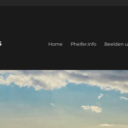
s
Home
Pheifer.info
Beelden u