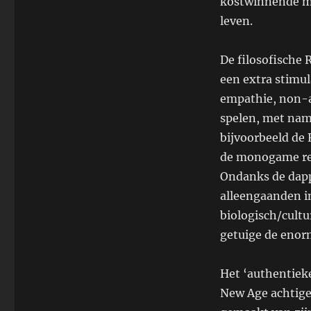
kostwinnende ma
leven.
De filosofische
een extra stimul
empathie, non-a
spelen, met nam
bijvoorbeeld de 
de monogame rel
Ondanks de dappe
alleengaanden in
biologisch/cultu
getuige de enor
Het ‘authentieke
New Age achtige