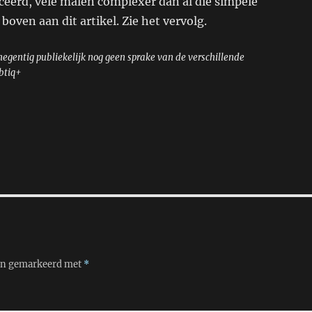
ceerd, vele malen complexer dan al die simpele
boven aan dit artikel. Zie het vervolg.
 negentig publiekelijk nog geen sprake van de verschillende
btiq+
ijn gemarkeerd met
*