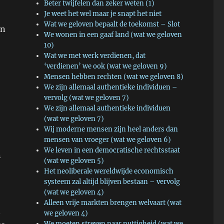
Beter twijfelen dan zeker weten (1)
Je weet het wel maar je snapt het niet
Wat we geloven bepaalt de toekomst – Slot
en
We wonen in een gaaf land (wat we geloven
10)
Wat we met werk verdienen, dat
‘verdienen’ we ook (wat we geloven 9)
Mensen hebben rechten (wat we geloven 8)
We zijn allemaal authentieke individuen –
vervolg (wat we geloven 7)
We zijn allemaal authentieke individuen
(wat we geloven 7)
Wij moderne mensen zijn heel anders dan
mensen van vroeger (wat we geloven 6)
We leven in een democratische rechtsstaat
n
(wat we geloven 5)
Het neoliberale wereldwijde economisch
systeem zal altijd blijven bestaan – vervolg
(wat we geloven 4)
Alleen vrije markten brengen welvaart (wat
n
we geloven 4)
We moeten streven naar nuttigheid (wat we