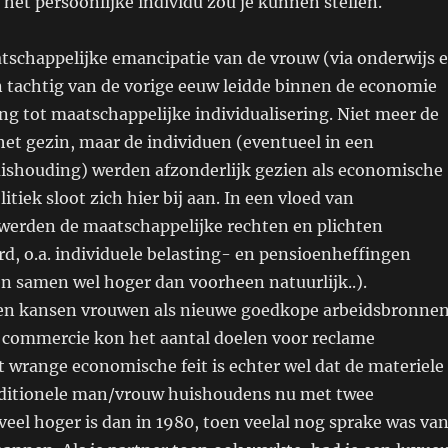
het persoonlijke individu zou je kunnen stellen.
atschappelijke emancipatie van de vrouw (via onderwijs 
n tachtig van de vorige eeuw leidde binnen de economie
g tot maatschappelijke individualisering. Niet meer de
et gezin, maar de individuen (eventueel in een
ishouding) werden afzonderlijk gezien als economische
tiek sloot zich hier bij aan. In een vloed van
erden de maatschappelijke rechten en plichten
rd, o.a. individuele belasting- en pensioenheffingen
n samen wel hoger dan voorheen natuurlijk..).
en kansen vrouwen als nieuwe goedkope arbeidsbronne
e commercie kon het aantal doelen voor reclame
 wrange economische feit is echter wel dat de materiele
aditionele man/vrouw huishoudens nu met twee
eel hoger is dan in 1980, toen veelal nog sprake was va