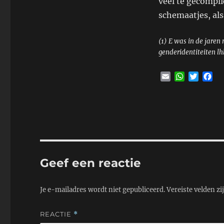
veel te gecompli
schemaatjes, als 
(1) E was in de jaren
genderidentiteiten lh
E
W
T
F
m
h
w
a
a
a
i
c
i
t
t
e
l
s
t
b
A
e
o
p
r
o
p
k
Geef een reactie
Je e-mailadres wordt niet gepubliceerd.
Vereiste velden z
REACTIE
*