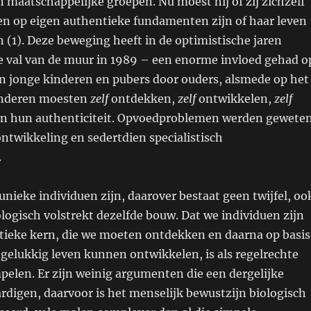
 maatschappelijke groepen. Nu moest hij of zij zichzelf
n op eigen authentieke fundamenten zijn of haar leven
(1). Deze beweging heeft in de optimistische jaren
e val van de muur in 1989 – een enorme invloed gehad o
n jonge kinderen en pubers door ouders, alsmede op het
inderen moesten
zelf
ontdekken,
zelf
ontwikkelen,
zelf
van hun authenticiteit. Opvoedproblemen werden gewete
ntwikkeling en sedertdien specialistisch
.
unieke individuen zijn, daarover bestaat geen twijfel, oo
logisch volstrekt dezelfde bouw. Dat we individuen zijn
ieke kern, die we moeten ontdekken en daarna op basis
gelukkig leven kunnen ontwikkelen, is als regelrechte
elen. Er zijn weinig argumenten die een dergelijke
ardigen, daarvoor is het menselijk bewustzijn biologisch