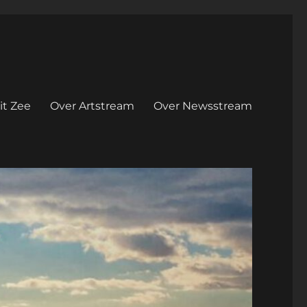
it Zee
Over Artstream
Over Newsstream