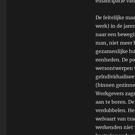
emancipatie van 
De feitelijke ma
werk) in de jare
naar een bewegin
man, niet meer h
gezamenlijke hu
eenheden. De poli
wetsontwerpen w
geïndividualisee
(binnen gezinne
Werkgevers zag
aan te boren. D
verdubbelen. Het
welvaart van tr
werkenden niet v