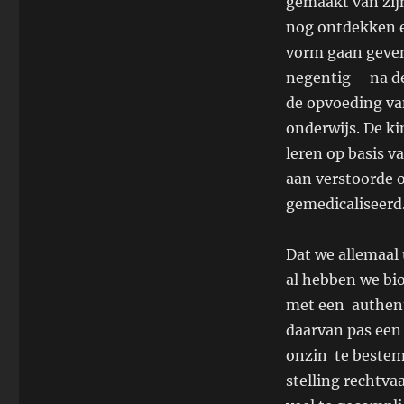
gemaakt van zijn
nog ontdekken e
vorm gaan geven 
negentig – na d
de opvoeding va
onderwijs. De k
leren op basis 
aan verstoorde o
gemedicaliseerd
Dat we allemaal 
al hebben we bio
met een authent
daarvan pas een 
onzin te bestemp
stelling rechtva