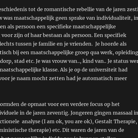
schiedenis tot de romantische rebellie van de jaren zest
w was maatschappelijk geen sprake van individualiteit, i
een als persoon een specifieke maatschappelijke
voor zijn of haar bestaan als persoon. Een specifiek
lechts tussen je familie en je vrienden. Je hoorde als
isch bij een maatschappelijke groep qua werk, opleiding
dorp, stad etc. Je was vrouw van.., kind van.. Je status we
maatschappelijke klasse. Als je op de universiteit had
 voor je naam mocht zetten had je automatisch meer
 vormden de opmaat voor een verdere focus op het
ividuele in de jaren zeventig. Jongeren gingen massaal i
ctionele analyse (I am ok, you are ok), Gestalt Therapie,
eministische therapie) etc. Dit waren de jaren van de