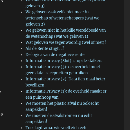
us
geloven 3)
We geloven vaak zelfs niet meer in
wetenschap of wetenschappers (wat we
geloven 2)
We geloven niet in het kille wereldbeeld van
de wetenschap (wat we geloven 1)
Wat geloven we tegenwoordig (wel of niet)?
Als de Rente stijgt….?
De logica van de negatieve rente
Informatie privacy (Slot): stop de stalkers
Informatie privacy (3): de overheid moet
geen data- sleepnetten gebruiken
Informatie privacy (2): Data tien maal beter
beveiligen!
,
Informatie Privacy (1): de overheid maakt er
een puinhoop van
We moeten het plastic afval nu ook echt
aanpakken!
le
We moeten de afvalstromen nu echt
aanpakken!
Toeslagdrama: wie voelt zich echt