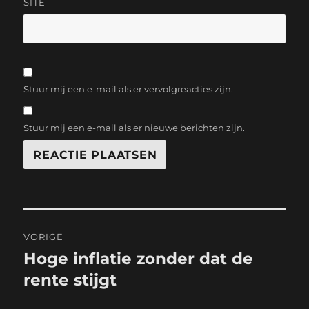
SITE
Stuur mij een e-mail als er vervolgreacties zijn.
Stuur mij een e-mail als er nieuwe berichten zijn.
Bericht
VORIGE
navigatie
Hoge inflatie zonder dat de
Vorig
bericht:
rente stijgt