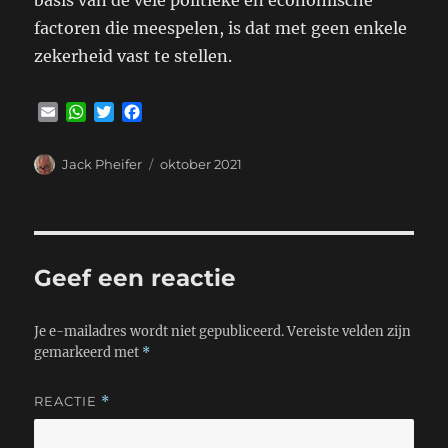
basis van de vele politieke en economische
factoren die meespelen, is dat met geen enkele
zekerheid vast te stellen.
E
W
T
F
m
h
w
a
a
a
i
c
Auteur
Geplaatst
Jack Pheifer
oktober 2021
i
t
t
e
op
l
s
t
b
A
e
o
p
r
o
p
k
Geef een reactie
Je e-mailadres wordt niet gepubliceerd.
Vereiste velden zijn
gemarkeerd met
*
REACTIE
*