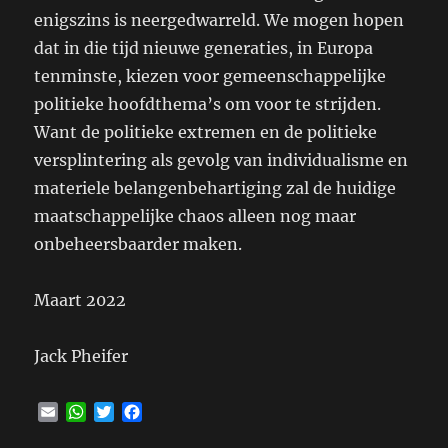
enigszins is neergedwarreld. We mogen hopen
dat in die tijd nieuwe generaties, in Europa
tenminste, kiezen voor gemeenschappelijke
politieke hoofdthema’s om voor te strijden.
Want de politieke extremen en de politieke
versplintering als gevolg van individualisme en
materiele belangenbehartiging zal de huidige
maatschappelijke chaos alleen nog maar
onbeheersbaarder maken.
Maart 2022
Jack Pheifer
E
W
T
F
m
h
w
a