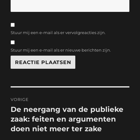
Stuur mij een e-mail als er vervolgreacties zijn.
Stuur mij een e-mail als er nieuwe berichten zijn.
Bericht
VORIGE
navigatie
De neergang van de publieke
Vorig
bericht:
zaak: feiten en argumenten
doen niet meer ter zake