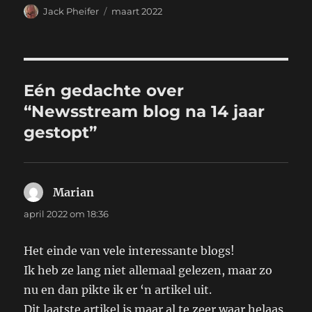
a
a
i
c
Auteur
Geplaatst
Jack Pheifer
maart 2022
i
t
t
e
op
l
s
t
b
A
e
o
p
r
o
p
k
Eén gedachte over
“Newsstream blog na 14 jaar
gestopt”
Marian
schreef:
april 2022 om 18:36
Het einde van vele interessante blogs!
Ik heb ze lang niet allemaal gelezen, maar zo
nu en dan pikte ik er ‘n artikel uit.
Dit laatste artikel is maar al te zeer waar helaas.