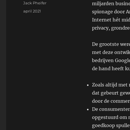
Auteur
Jack Pheifer
miljarden busine
Geplaatst
april 2021
spionage door Am
op
Internet hét mi
privacy, grondre
De grootste wer
met deze ontwi
bedrijven Google
de hand heeft k
Zoals altijd met
dat gebeurt gewo
door de commerc
De consumenten 
opgestuurd om m
goedkoop spulle