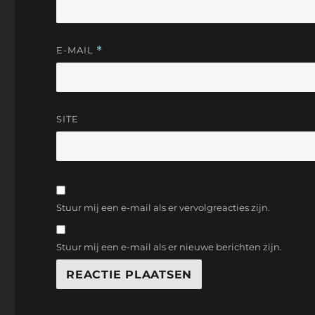
E-MAIL
*
SITE
Stuur mij een e-mail als er vervolgreacties zijn.
Stuur mij een e-mail als er nieuwe berichten zijn.