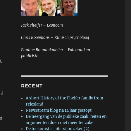
Jack Pheifer – Econoom
Chris Koopmans – Klinisch psycholoog
e
Pauline Brenninkmeijer – Fotograaf en
publiciste
t
RECENT
rd
A short History of the Pheifer family from
Friesland
Newsstream blog na 14 jaar gestopt
De neergang van de publieke zaak: feiten en
en
argumenten doen niet meer ter zake
De toekomst is uiterst onzeker (2)