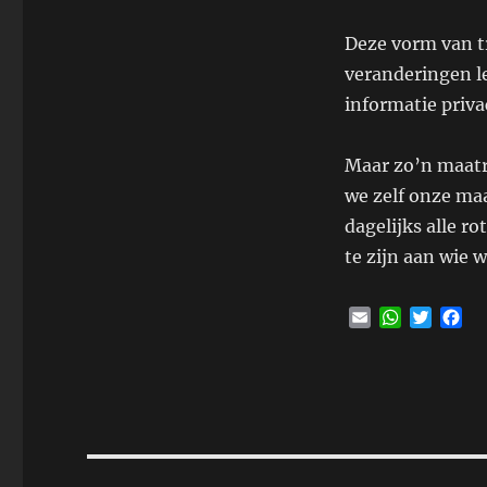
Deze vorm van tr
veranderingen l
informatie priva
Maar zo’n maatre
we zelf onze ma
dagelijks alle ro
te zijn aan wie
E
W
T
F
m
h
w
a
a
a
i
c
i
t
t
e
l
s
t
b
A
e
o
p
r
o
p
k