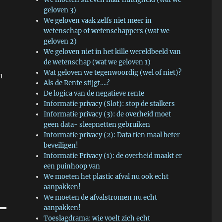
geloven 3)
We geloven vaak zelfs niet meer in
wetenschap of wetenschappers (wat we
geloven 2)
We geloven niet in het kille wereldbeeld van
de wetenschap (wat we geloven 1)
Wat geloven we tegenwoordig (wel of niet)?
n
Als de Rente stijgt….?
De logica van de negatieve rente
Informatie privacy (Slot): stop de stalkers
Informatie privacy (3): de overheid moet
geen data- sleepnetten gebruiken
Informatie privacy (2): Data tien maal beter
beveiligen!
Informatie Privacy (1): de overheid maakt er
een puinhoop van
We moeten het plastic afval nu ook echt
aanpakken!
We moeten de afvalstromen nu echt
aanpakken!
Toeslagdrama: wie voelt zich echt