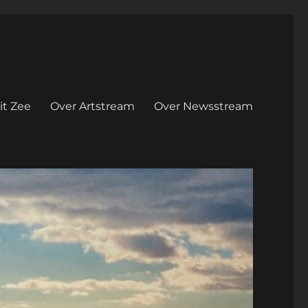
it Zee
Over Artstream
Over Newsstream