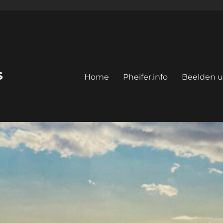
s
Home
Pheifer.info
Beelden u