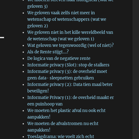
geloven 3)
We geloven vaak zelfs niet meer in
wetenschap of wetenschappers (wat we
geloven 2)
We geloven niet in het kille wereldbeeld van
de wetenschap (wat we geloven 1)
Wat geloven we tegenwoordig (wel of niet)?
Als de Rente stijgt….?
De logica van de negatieve rente
Informatie privacy (Slot): stop de stalkers
Informatie privacy (3): de overheid moet
geen data- sleepnetten gebruiken
Informatie privacy (2): Data tien maal beter
beveiligen!
Informatie Privacy (1): de overheid maakt er
een puinhoop van
We moeten het plastic afval nu ook echt
aanpakken!
We moeten de afvalstromen nu echt
aanpakken!
Toeslagdrama: wie voelt zich echt