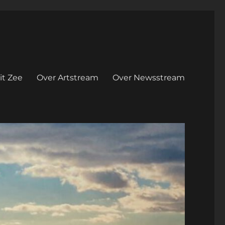
it Zee
Over Artstream
Over Newsstream