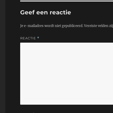
p
k
Geef een reactie
Je e-mailadres wordt niet gepubliceerd.
Vereiste velden z
REACTIE
*