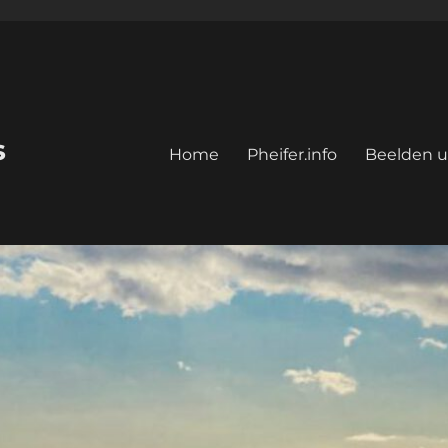
s
Home
Pheifer.info
Beelden u