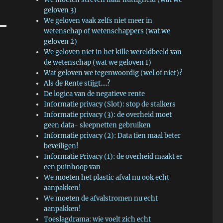
geloven 3)
We geloven vaak zelfs niet meer in
wetenschap of wetenschappers (wat we
geloven 2)
We geloven niet in het kille wereldbeeld van
de wetenschap (wat we geloven 1)
Wat geloven we tegenwoordig (wel of niet)?
Als de Rente stijgt….?
De logica van de negatieve rente
Informatie privacy (Slot): stop de stalkers
Informatie privacy (3): de overheid moet
geen data- sleepnetten gebruiken
Informatie privacy (2): Data tien maal beter
beveiligen!
Informatie Privacy (1): de overheid maakt er
een puinhoop van
We moeten het plastic afval nu ook echt
aanpakken!
We moeten de afvalstromen nu echt
aanpakken!
Toeslagdrama: wie voelt zich echt