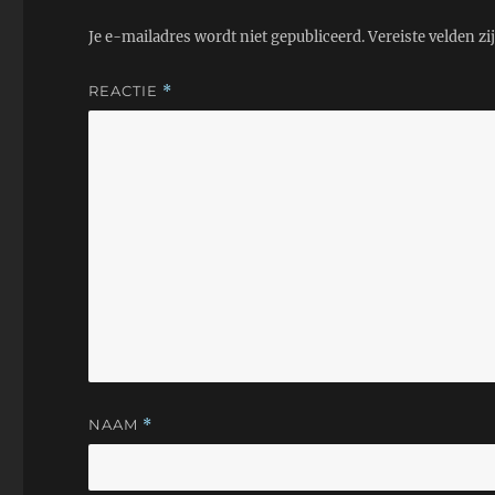
Je e-mailadres wordt niet gepubliceerd.
Vereiste velden z
REACTIE
*
NAAM
*