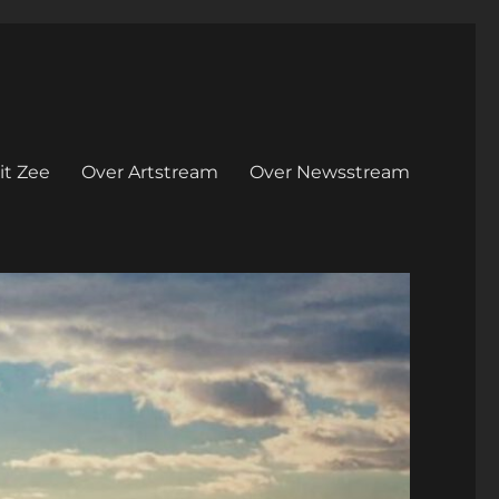
it Zee
Over Artstream
Over Newsstream