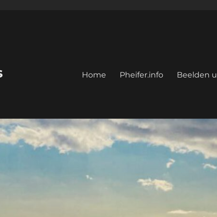
s
Home
Pheifer.info
Beelden u