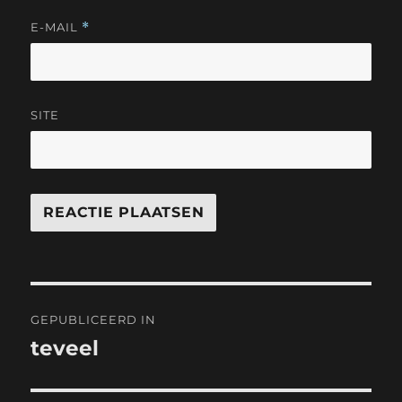
E-MAIL
*
SITE
Bericht
GEPUBLICEERD IN
navigatie
teveel