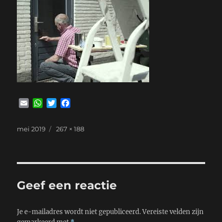
E
W
T
F
m
h
w
a
a
a
i
c
Geplaatst
Volledige
mei 2019
267 × 188
i
t
t
e
op
grootte
l
s
t
b
A
e
o
p
r
o
p
k
Geef een reactie
Je e-mailadres wordt niet gepubliceerd.
Vereiste velden zijn