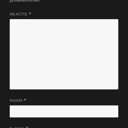
gemarkeerd met
*
REACTIE
*
NAAM
*