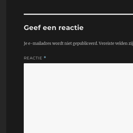
A
e
o
p
r
o
p
k
Geef een reactie
Je e-mailadres wordt niet gepubliceerd.
Vereiste velden z
REACTIE
*