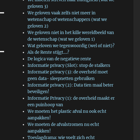
geloven 3)
We geloven vaak zelfs niet meer in
wetenschap of wetenschappers (wat we
geloven 2)
We geloven niet in het kille wereldbeeld van
de wetenschap (wat we geloven 1)
Wat geloven we tegenwoordig (wel of niet)?
Als de Rente stijgt….?
De logica van de negatieve rente
Informatie privacy (Slot): stop de stalkers
Informatie privacy (3): de overheid moet
geen data- sleepnetten gebruiken
Informatie privacy (2): Data tien maal beter
beveiligen!
Informatie Privacy (1): de overheid maakt er
een puinhoop van
We moeten het plastic afval nu ook echt
aanpakken!
We moeten de afvalstromen nu echt
aanpakken!
Toeslagdrama: wie voelt zich echt