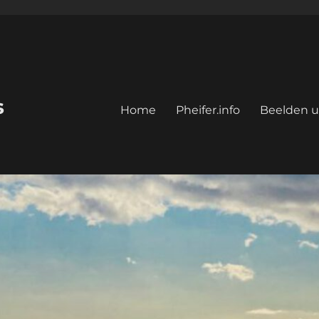
s
Home
Pheifer.info
Beelden u