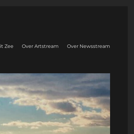
it Zee
Over Artstream
Over Newsstream