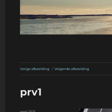
Vorige afbeelding
Volgende afbeelding
prv1
Geplaatst
april 2021