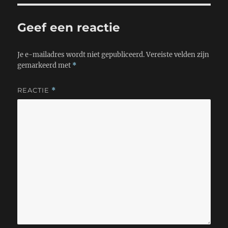
p
r
o
p
k
Geef een reactie
Je e-mailadres wordt niet gepubliceerd.
Vereiste velden zijn
gemarkeerd met
*
REACTIE
*