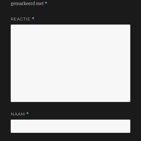
gemarkeerd met
*
REACTIE
*
NAAM
*