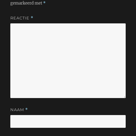
gemarkeerd met
*
REACTIE
*
NAAM
*