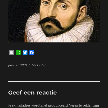
E
W
T
F
m
h
w
a
a
a
i
c
Geplaatst
Volledige
januari 2021
560 × 293
i
t
t
e
op
grootte
l
s
t
b
A
e
o
p
r
o
p
k
Geef een reactie
Je e-mailadres wordt niet gepubliceerd.
Vereiste velden zijn