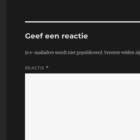
i
t
t
e
l
s
t
b
A
e
o
p
r
o
p
k
Geef een reactie
Je e-mailadres wordt niet gepubliceerd.
Vereiste velden z
REACTIE
*