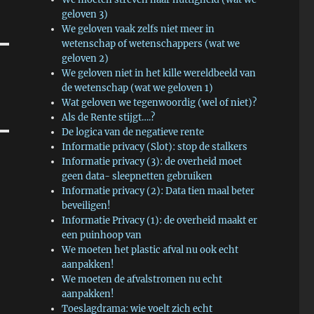
geloven 3)
We geloven vaak zelfs niet meer in
wetenschap of wetenschappers (wat we
geloven 2)
We geloven niet in het kille wereldbeeld van
de wetenschap (wat we geloven 1)
Wat geloven we tegenwoordig (wel of niet)?
Als de Rente stijgt….?
De logica van de negatieve rente
Informatie privacy (Slot): stop de stalkers
Informatie privacy (3): de overheid moet
geen data- sleepnetten gebruiken
Informatie privacy (2): Data tien maal beter
beveiligen!
Informatie Privacy (1): de overheid maakt er
een puinhoop van
We moeten het plastic afval nu ook echt
aanpakken!
We moeten de afvalstromen nu echt
aanpakken!
Toeslagdrama: wie voelt zich echt