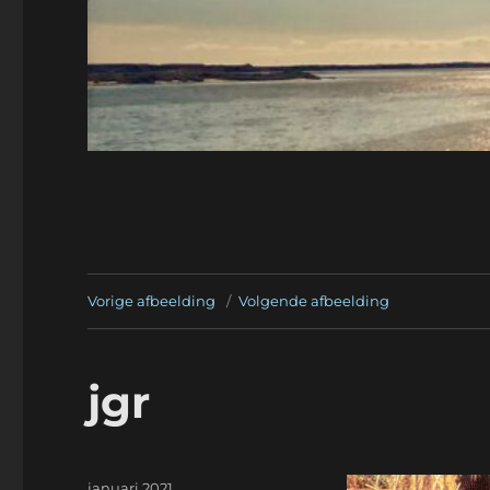
Vorige afbeelding
Volgende afbeelding
jgr
Geplaatst
januari 2021