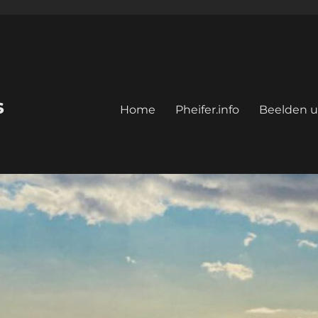
s
Home
Pheifer.info
Beelden u