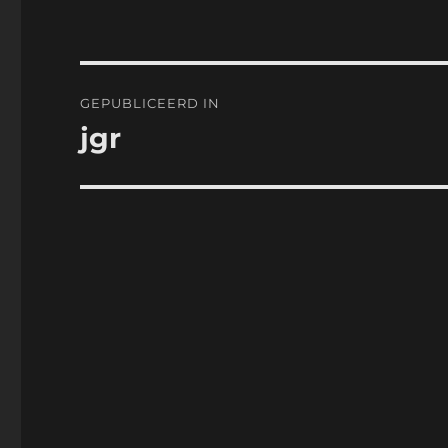
Bericht
GEPUBLICEERD IN
navigatie
jgr