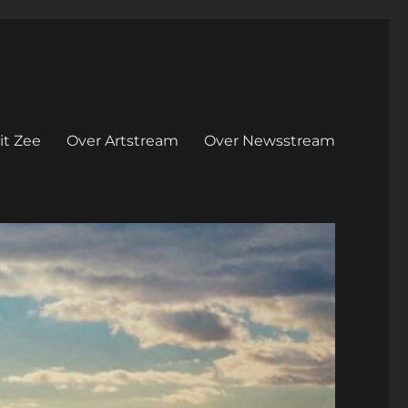
it Zee
Over Artstream
Over Newsstream