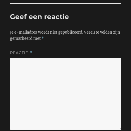
p
r
o
p
k
Geef een reactie
Je e-mailadres wordt niet gepubliceerd.
Vereiste velden zijn
gemarkeerd met
*
REACTIE
*