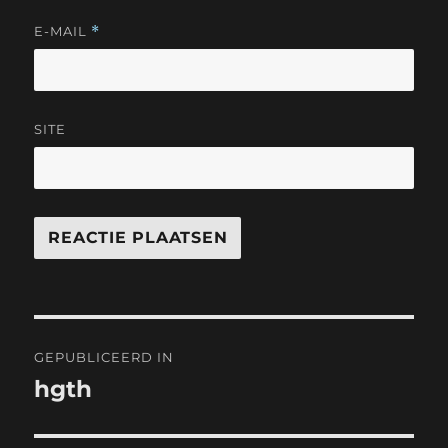
E-MAIL
*
SITE
Bericht
GEPUBLICEERD IN
navigatie
hgth