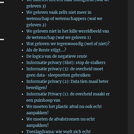
geloven 3)
We geloven vaak zelfs niet meer in
wetenschap of wetenschappers (wat we
geloven 2)
We geloven niet in het kille wereldbeeld van
de wetenschap (wat we geloven 1)
Wat geloven we tegenwoordig (wel of niet)?
Als de Rente stijgt….?
De logica van de negatieve rente
Informatie privacy (Slot): stop de stalkers
Informatie privacy (3): de overheid moet
geen data- sleepnetten gebruiken
Informatie privacy (2): Data tien maal beter
beveiligen!
Informatie Privacy (1): de overheid maakt er
een puinhoop van
We moeten het plastic afval nu ook echt
aanpakken!
We moeten de afvalstromen nu echt
aanpakken!
Toeslagdrama: wie voelt zich echt