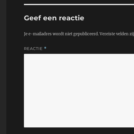
p
r
o
p
k
Geef een reactie
Je e-mailadres wordt niet gepubliceerd.
Vereiste velden z
REACTIE
*