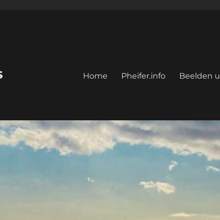
s
Home
Pheifer.info
Beelden u