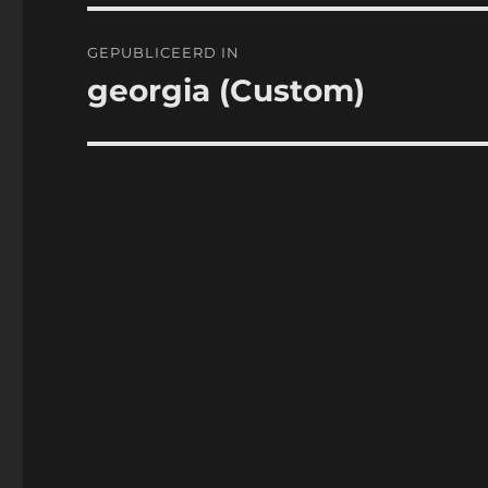
Bericht
GEPUBLICEERD IN
navigatie
georgia (Custom)