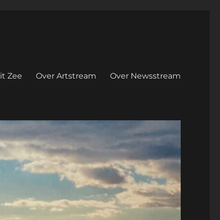
it Zee
Over Artstream
Over Newsstream