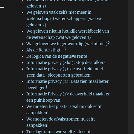
geloven 3)
We geloven vaak zelfs niet meer in
wetenschap of wetenschappers (wat we
geloven 2)
We geloven niet in het kille wereldbeeld van
de wetenschap (wat we geloven 1)
Wat geloven we tegenwoordig (wel of niet)?
Als de Rente stijgt….?
De logica van de negatieve rente
Informatie privacy (Slot): stop de stalkers
Informatie privacy (3): de overheid moet
geen data- sleepnetten gebruiken
Informatie privacy (2): Data tien maal beter
beveiligen!
Informatie Privacy (1): de overheid maakt er
een puinhoop van
We moeten het plastic afval nu ook echt
aanpakken!
We moeten de afvalstromen nu echt
aanpakken!
Toeslagdrama: wie voelt zich echt