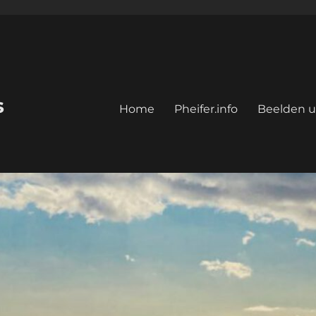
s
Home
Pheifer.info
Beelden u