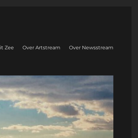
it Zee
Over Artstream
Over Newsstream