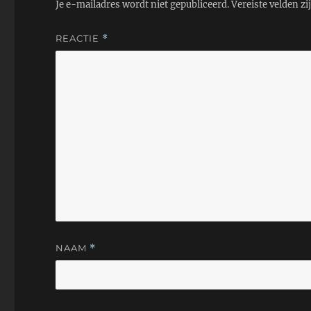
Je e-mailadres wordt niet gepubliceerd.
Vereiste velden z
REACTIE
*
NAAM
*