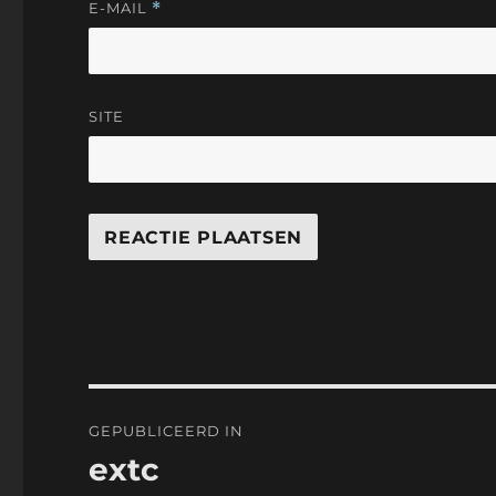
E-MAIL
*
SITE
Bericht
GEPUBLICEERD IN
navigatie
extc