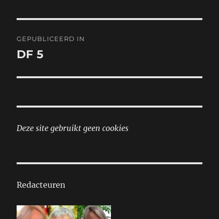
Bericht
GEPUBLICEERD IN
navigatie
DF 5
Deze site gebruikt geen cookies
Redacteuren