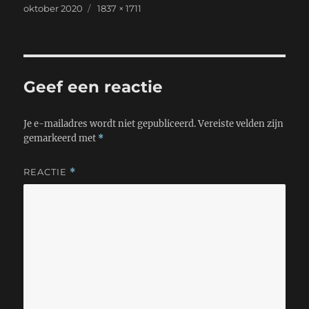
Geplaatst
Volledige
oktober 2020
1837 × 1711
i
t
t
e
op
grootte
l
s
t
b
A
e
o
p
r
o
p
k
Geef een reactie
Je e-mailadres wordt niet gepubliceerd.
Vereiste velden zijn
gemarkeerd met
*
REACTIE
*