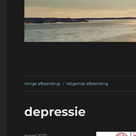
Vorige afbeelding
Volgende afbeelding
depressie
Geplaatst
maart 2020