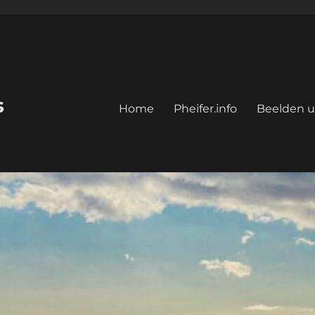
s
Home
Pheifer.info
Beelden u