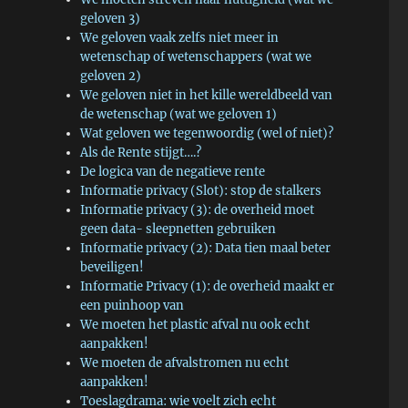
geloven 3)
We geloven vaak zelfs niet meer in
wetenschap of wetenschappers (wat we
geloven 2)
We geloven niet in het kille wereldbeeld van
de wetenschap (wat we geloven 1)
Wat geloven we tegenwoordig (wel of niet)?
Als de Rente stijgt….?
De logica van de negatieve rente
Informatie privacy (Slot): stop de stalkers
Informatie privacy (3): de overheid moet
geen data- sleepnetten gebruiken
Informatie privacy (2): Data tien maal beter
beveiligen!
Informatie Privacy (1): de overheid maakt er
een puinhoop van
We moeten het plastic afval nu ook echt
aanpakken!
We moeten de afvalstromen nu echt
aanpakken!
Toeslagdrama: wie voelt zich echt