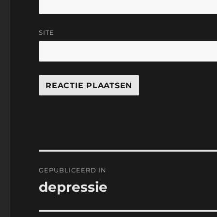
SITE
Bericht
GEPUBLICEERD IN
navigatie
depressie