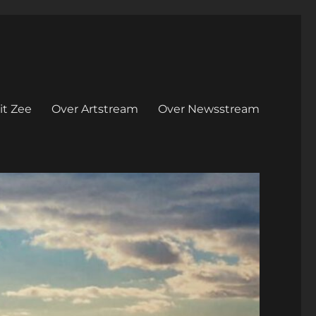
it Zee
Over Artstream
Over Newsstream