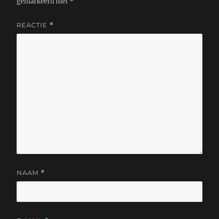
gemarkeerd met
*
REACTIE
*
NAAM
*