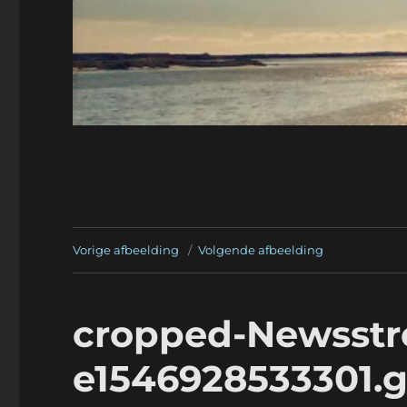
Vorige afbeelding
Volgende afbeelding
cropped-Newsstr
e1546928533301.g