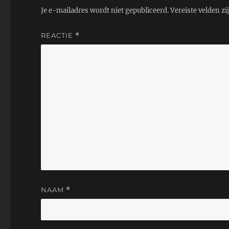
Je e-mailadres wordt niet gepubliceerd.
Vereiste velden z
REACTIE
*
NAAM
*