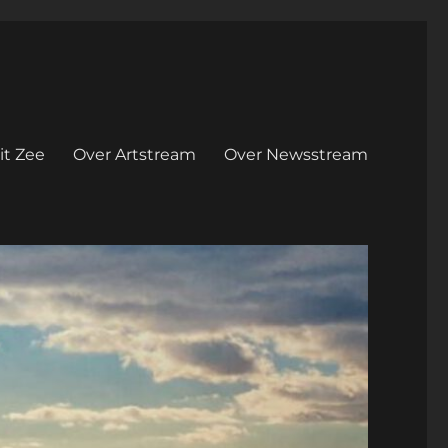
it Zee
Over Artstream
Over Newsstream