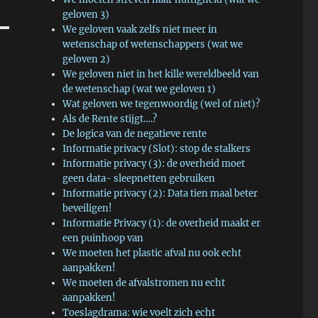
geloven 3)
We geloven vaak zelfs niet meer in
wetenschap of wetenschappers (wat we
geloven 2)
We geloven niet in het kille wereldbeeld van
de wetenschap (wat we geloven 1)
Wat geloven we tegenwoordig (wel of niet)?
Als de Rente stijgt….?
De logica van de negatieve rente
Informatie privacy (Slot): stop de stalkers
Informatie privacy (3): de overheid moet
geen data- sleepnetten gebruiken
Informatie privacy (2): Data tien maal beter
beveiligen!
Informatie Privacy (1): de overheid maakt er
een puinhoop van
We moeten het plastic afval nu ook echt
aanpakken!
We moeten de afvalstromen nu echt
aanpakken!
Toeslagdrama: wie voelt zich echt