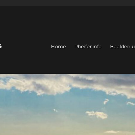
s
Home
Pheifer.info
Beelden u