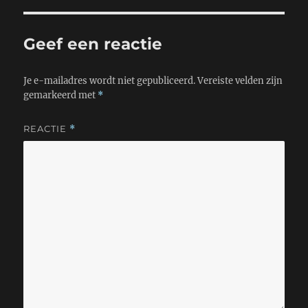
p
r
o
p
k
Geef een reactie
Je e-mailadres wordt niet gepubliceerd.
Vereiste velden zijn
gemarkeerd met
*
REACTIE
*