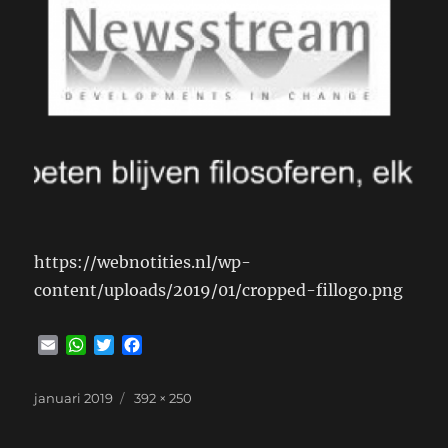
https://webnotities.nl/wp-
content/uploads/2019/01/cropped-fillogo.png
E
W
T
F
m
h
w
a
a
a
i
c
Geplaatst
Volledige
januari 2019
392 × 250
i
t
t
e
op
grootte
l
s
t
b
A
e
o