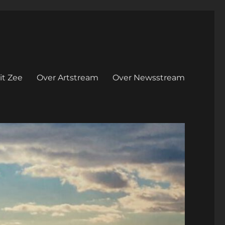
it Zee
Over Artstream
Over Newsstream