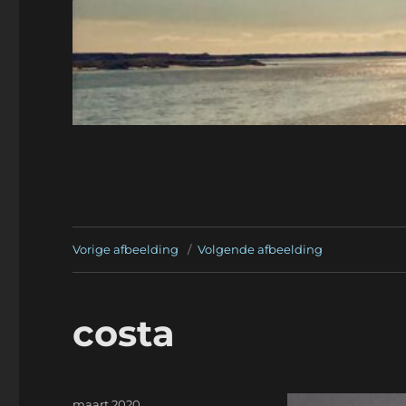
Vorige afbeelding
Volgende afbeelding
costa
Geplaatst
maart 2020