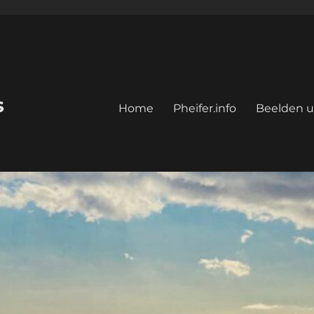
s
Home
Pheifer.info
Beelden u