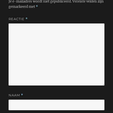
Je e-mailadres wordt niet gepubliceerd.
Vereiste velden zijn
gemarkeerd met
*
REACTIE
*
NAAM
*