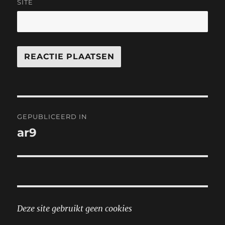
SITE
Bericht
GEPUBLICEERD IN
navigatie
ar9
Deze site gebruikt geen cookies