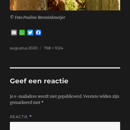
© Foto Pauline Brenninkmeijer
E
W
T
F
m
h
w
a
a
a
i
c
Geplaatst
Volledige
augustus 2020
768 × 1024
i
t
t
e
op
grootte
l
s
t
b
A
e
o
p
r
o
p
k
Geef een reactie
Je e-mailadres wordt niet gepubliceerd.
Vereiste velden zijn
gemarkeerd met
*
REACTIE
*