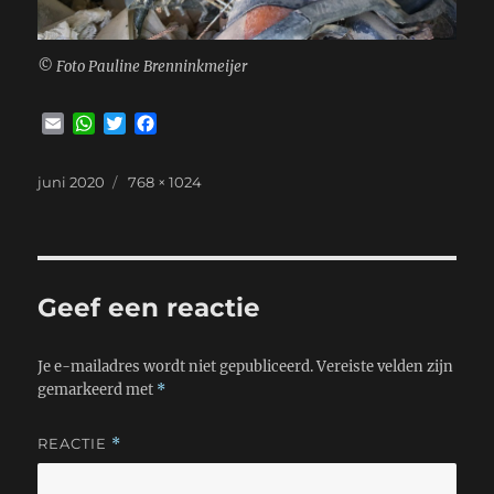
© Foto Pauline Brenninkmeijer
E
W
T
F
m
h
w
a
a
a
i
c
Geplaatst
Volledige
juni 2020
768 × 1024
i
t
t
e
op
grootte
l
s
t
b
A
e
o
p
r
o
p
k
Geef een reactie
Je e-mailadres wordt niet gepubliceerd.
Vereiste velden zijn
gemarkeerd met
*
REACTIE
*