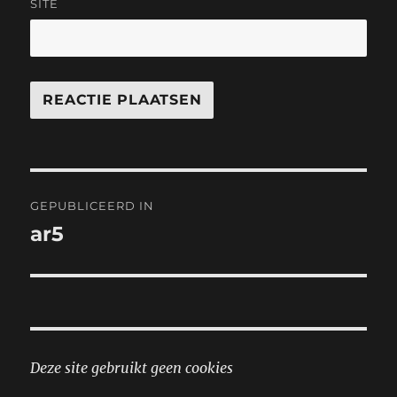
SITE
Bericht
GEPUBLICEERD IN
navigatie
ar5
Deze site gebruikt geen cookies