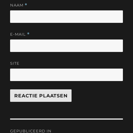
NAAM
*
E-MAIL
*
SITE
Bericht
GEPUBLICEERD IN