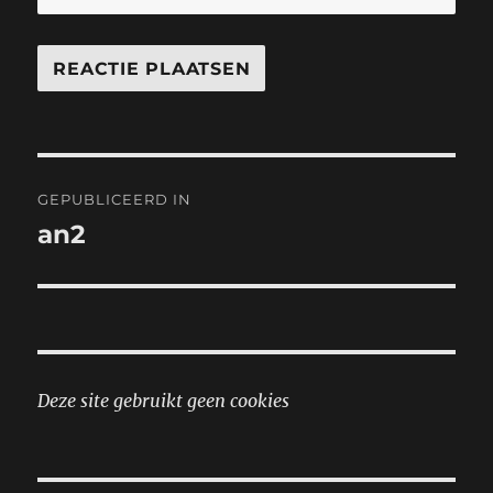
Bericht
GEPUBLICEERD IN
navigatie
an2
Deze site gebruikt geen cookies