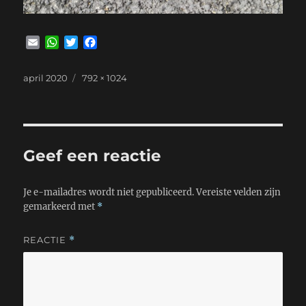
E
W
T
F
m
h
w
a
a
a
i
c
Geplaatst
Volledige
april 2020
792 × 1024
i
t
t
e
op
grootte
l
s
t
b
A
e
o
p
r
o
p
k
Geef een reactie
Je e-mailadres wordt niet gepubliceerd.
Vereiste velden zijn
gemarkeerd met
*
REACTIE
*