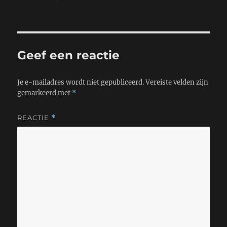
i
t
t
e
op
grootte
l
s
t
b
A
e
o
p
r
o
p
k
Geef een reactie
Je e-mailadres wordt niet gepubliceerd.
Vereiste velden zijn
gemarkeerd met
*
REACTIE
*