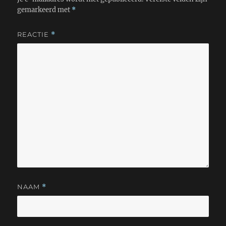
gemarkeerd met
*
REACTIE
*
NAAM
*